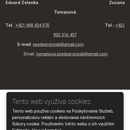
Eduard Zelenka Zuzana
Tomanová
Tel.
:
+421 908 434 970
Tel.:
+421
903 316 457
E-mail
:
seedservicesk@gmail.com
Email:
tomanova.seedservicesk@gmail.com
© 2026 SEED SERVICE s.r.o., vytvorila eBRÁNA s.r.o.
Tento web využíva cookies
Mapa stránky
|
Podmienky použitia
|
Ochrana osobných údajov
Tento web používa cookies na Poskytovanie Služieb,
VYTVORILA
personalizáciu reklám a sledovania návštevnosti
Súbory cookie. Používaním tohto webu s ich využitím