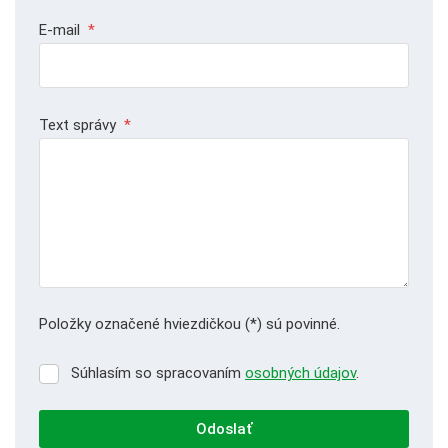
E-mail
*
Text správy
*
Položky označené hviezdičkou (*) sú povinné.
Súhlasím so spracovaním
osobných údajov
.
Súhlasím
so
spracovaním
Odoslať
osobných