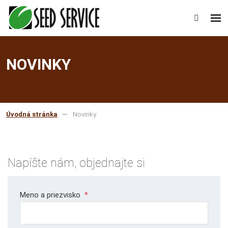
Rozb
Vyhledáv
men
NOVINKY
Úvodná stránka
Novinky
Napíšte nám, objednajte si
Meno a priezvisko
*