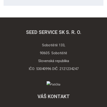
údajov
.
Formulár
sa
nepodarilo
odoslať
SEED SERVICE SK S. R. O.
Sobotiště 133,
90605 Sobotiště
Slovenská republika
IČO: 53040996 DIČ: 2121234247
VÁŠ KONTAKT