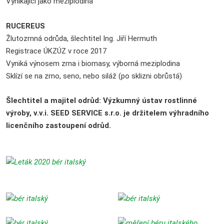
Vynikající jako meziplodina
RUCEREUS
Žlutozrnná odrůda, šlechtitel Ing. Jiří Hermuth
Registrace ÚKZÚZ v roce 2017
Vyniká výnosem zrna i biomasy, výborná meziplodina
Sklízí se na zrno, seno, nebo siláž (po sklizni obrůstá)
Šlechtitel a majitel odrůd: Výzkumný ústav rostlinné
výroby, v.v.i. SEED SERVICE s.r.o. je držitelem výhradního
licenčního zastoupení odrůd.