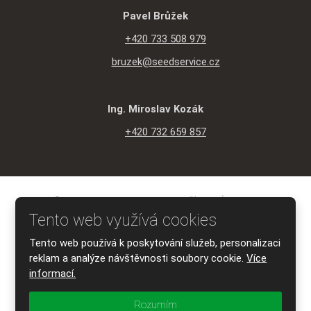
Pavel Brůžek
+420 733 508 979
bruzek@seedservice.cz
Ing. Miroslav Kozák
+420 732 659 857
© 2026 SEED SERVICE s.r.o., vytvořila eBRÁNA s.r.o.
Mapa stránek
|
Podmínky použití
|
Ochrana osobních údajů
Tento web využívá cookies
VYROBILA
Tento web používá k poskytování služeb, personalizaci
reklam a analýze návštěvnosti soubory cookie.
Více
informací.
Tento web je chráněn pomocí Google ReCAPTCHA a platí pro něj
Rozumím
zásady ochrany osobních údajů
a
smluvní podmínky