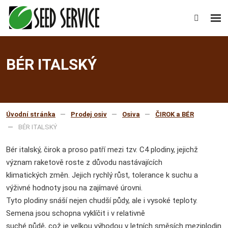
Rozb
Vyhledáv
men
BÉR ITALSKÝ
Úvodní stránka
Prodej osiv
Osiva
ČIROK a BÉR
BÉR ITALSKÝ
Bér italský, čirok a proso patří mezi tzv. C4 plodiny, jejichž
význam raketově roste z důvodu nastávajících
klimatických změn. Jejich rychlý růst, tolerance k suchu a
výživné hodnoty jsou na zajímavé úrovni.
Tyto plodiny snáší nejen chudší půdy, ale i vysoké teploty.
Semena jsou schopna vyklíčit i v relativně
suché půdě, což je velkou výhodou v letních směsích meziplodin