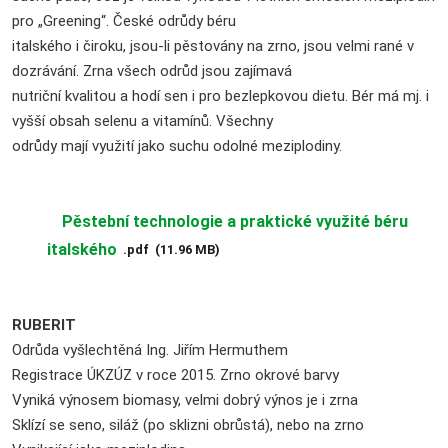
pro „Greening“. České odrůdy béru
italského i čiroku, jsou-li pěstovány na zrno, jsou velmi rané v
dozrávání. Zrna všech odrůd jsou zajímavá
nutriční kvalitou a hodí sen i pro bezlepkovou dietu. Bér má mj. i
vyšší obsah selenu a vitamínů. Všechny
odrůdy mají využití jako suchu odolné meziplodiny.
Pěstební technologie a praktické využité béru
italského
pdf
11.96 MB
RUBERIT
Odrůda vyšlechtěná Ing. Jiřím Hermuthem
Registrace ÚKZÚZ v roce 2015. Zrno okrové barvy
Vyniká výnosem biomasy, velmi dobrý výnos je i zrna
Sklízí se seno, siláž (po sklizni obrůstá), nebo na zrno