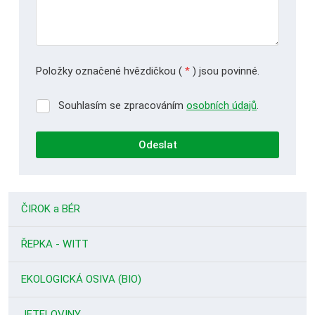
Položky označené hvězdičkou (
*
) jsou povinné.
Souhlasím se zpracováním
osobních údajů
.
Souhlasím
se
zpracováním
Odeslat
osobních
údajů
.
Formulář
se
ČIROK a BÉR
nepodařilo
odeslat.
ŘEPKA - WITT
EKOLOGICKÁ OSIVA (BIO)
JETELOVINY