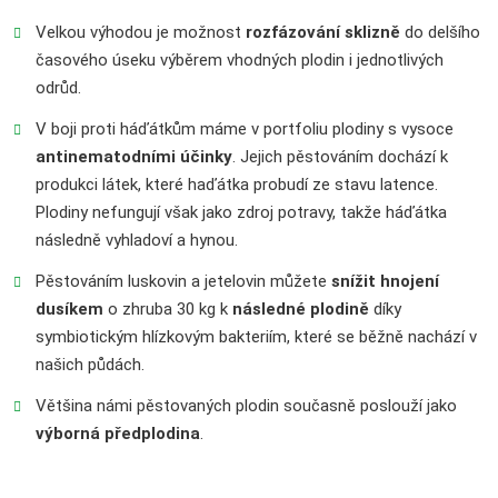
Velkou výhodou je možnost
rozfázování sklizně
do delšího
časového úseku výběrem vhodných plodin i jednotlivých
odrůd.
V boji proti háďátkům máme v portfoliu plodiny s vysoce
antinematodními účinky
. Jejich pěstováním dochází k
produkci látek, které haďátka probudí ze stavu latence.
Plodiny nefungují však jako zdroj potravy, takže háďátka
následně vyhladoví a hynou.
Pěstováním luskovin a jetelovin můžete
snížit hnojení
dusíkem
o zhruba 30 kg k
následné plodině
díky
symbiotickým hlízkovým bakteriím, které se běžně nachází v
našich půdách.
Většina námi pěstovaných plodin současně poslouží jako
výborná předplodina
.