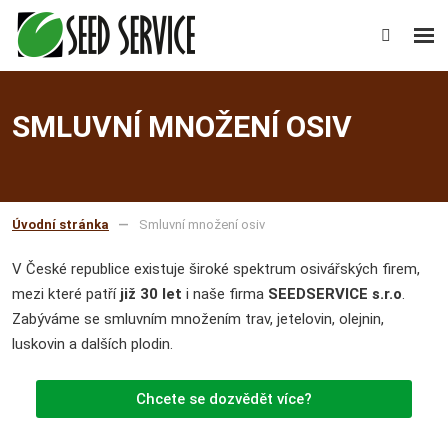
Rozb
Vyhledáv
men
SMLUVNÍ MNOŽENÍ OSIV
Úvodní stránka
Smluvní množení osiv
V České republice existuje široké spektrum osivářských firem,
mezi které patří
již 30 let
i naše firma
SEEDSERVICE s.r.o
.
Zabýváme se smluvním množením trav, jetelovin, olejnin,
luskovin a dalších plodin.
Chcete se dozvědět více?