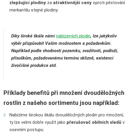
zlepšující plodiny
za
atraktivnější ceny
oproti pěstování
merkantilu stejné plodiny.
Díky široké škále námi
nabízených plodin
, lze jakýkoliv
výběr přizpůsobit Vašim možnostem a požadavkům.
Například podle vhodnosti pozemku, svažitosti, podloží,
přísuškům, požadovanému termínu sklizně, existenci
živočišné produkce atd.
Příklady benefitů při množení dvouděložných
rostlin z našeho sortimentu jsou například:
Nabízíme širokou škálu dvouděložných plodin pro množení,
ty lze velmi dobře využít jako
přerušovač obilních sledů
v
osevním postupu.