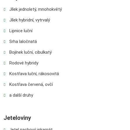
Jílek jednoletý, mnohokvětý
Jílek hybridní, vytrvalý
Lipnice luční
Srha laločnatá
Bojínek luční, cibulkatý
Rodové hybridy
Kostřava luční, rákosovitá
Kostřava červená, ovčí
a další druhy
Jeteloviny
Jetel nachový inkarnát