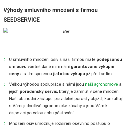
Výhody smluvního množení s firmou
SEEDSERVICE
U smluvního množení osiv s naší firmou máte
podepsanou
smlouvu
včetně dané minimální
garantované výkupní
ceny
a s tím spojenou
jistotou výkupu
již před setím.
Velkou výhodou spolupráce s námi jsou
naši agronomové
a
jejich
poradenský servis
, který je zahrnut v ceně množení.
Naši obchodní zástupci pravidelně porosty objíždí, konzultují
s Vámi jednotlivé agronomické zásahy a jsou Vám k
dispozici po celou dobu pěstování.
Množení osiv umožňuje rozšíření osevního postupu o