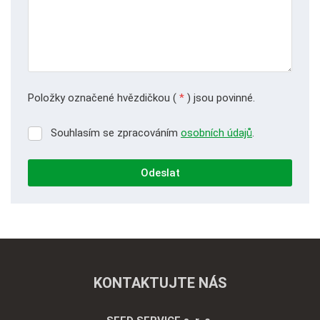
Položky označené hvězdičkou (
*
) jsou povinné.
Souhlasím se zpracováním
osobních údajů
.
Souhlasím
se
zpracováním
Odeslat
osobních
údajů
.
Formulář
se
nepodařilo
odeslat.
KONTAKTUJTE NÁS