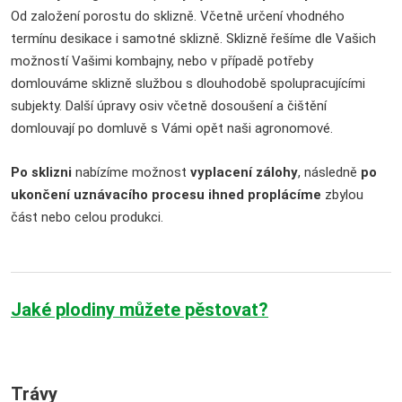
Od založení porostu do sklizně. Včetně určení vhodného
termínu desikace i samotné sklizně. Sklizně řešíme dle Vašich
možností Vašimi kombajny, nebo v případě potřeby
domlouváme sklizně službou s dlouhodobě spolupracujícími
subjekty. Další úpravy osiv včetně dosoušení a čištění
domlouvají po domluvě s Vámi opět naši agronomové.
Po sklizni
nabízíme možnost
vyplacení zálohy
, následně
po
ukončení uznávacího procesu ihned proplácíme
zbylou
část nebo celou produkci.
Jaké plodiny můžete pěstovat?
Trávy