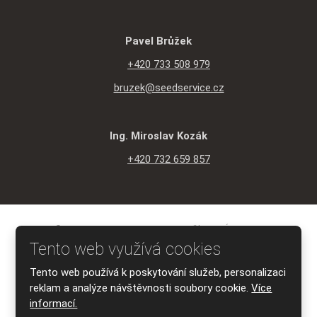
Pavel Brůžek
+420 733 508 979
bruzek@seedservice.cz
Ing. Miroslav Kozák
+420 732 659 857
© 2026 SEED SERVICE s.r.o., vytvořila eBRÁNA s.r.o.
Mapa stránek
|
Podmínky použití
|
Ochrana osobních údajů
Tento web využívá cookies
VYROBILA
Tento web používá k poskytování služeb, personalizaci
reklam a analýze návštěvnosti soubory cookie.
Více
informací.