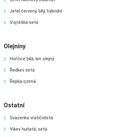
Jetel červený, bílý, hybridní
Vojtěška setá
Olejniny
Hořčice bílá, len olejný
Ředkev setá
Řepka ozimá
Ostatní
Svazenka vratičolistá
Vikev huňatá, setá