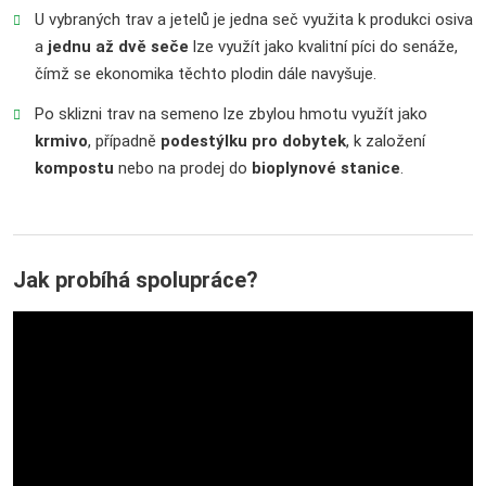
U vybraných trav a jetelů je jedna seč využita k produkci osiva
a
jednu až dvě seče
lze využít jako kvalitní píci do senáže,
čímž se ekonomika těchto plodin dále navyšuje.
Po sklizni trav na semeno lze zbylou hmotu využít jako
krmivo
, případně
podestýlku pro dobytek
, k založení
kompostu
nebo na prodej do
bioplynové stanice
.
Jak probíhá spolupráce?