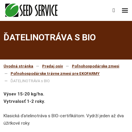
Rozb
Vyhledáv
men
ĎATELINOTRÁVA S BIO
Úvodná stránka
Predaj osív
Poľnohospodárske zmesi
Poľnohospodárske trávne zmesi pre EKOFARMY
ĎATELINOTRÁVA s BIO
Výsev 15-20 kg/ha.
Vytrvalosť 1-2 roky.
Klasická ďatelinotráva s BIO-certifikátom. Vydrží jeden až dva
úžitkové roky.