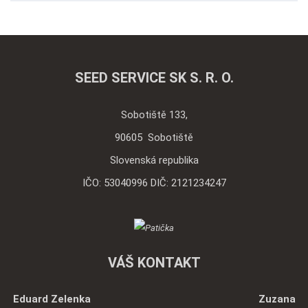
sa
nepodarilo
odoslať
SEED SERVICE SK S. R. O.
Sobotiště 133,
90605 Sobotiště
Slovenská republika
IČO: 53040996 DIČ: 2121234247
VÁŠ KONTAKT
Eduard Zelenka Zuzana