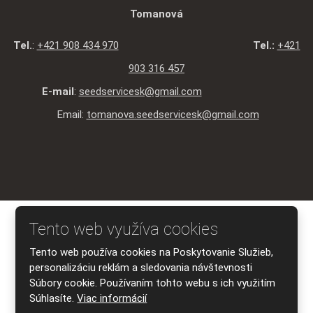
Tomanová
Tel.
:
+421 908 434 970
Tel.:
+421
903 316 457
E-mail
:
seedservicesk@gmail.com
Email:
tomanova.seedservicesk@gmail.com
© 2026 SEED SERVICE s.r.o., vytvorila eBRÁNA s.r.o.
Tento web využíva cookies
Mapa stránky
|
Podmienky použitia
|
Ochrana osobných údajov
Tento web používa cookies na Poskytovanie Služieb,
VYTVORILA
personalizáciu reklám a sledovania návštevnosti
Súbory cookie. Používaním tohto webu s ich využitím
Súhlasíte.
Viac informácií