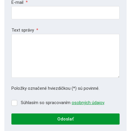
E-mail
*
Text správy
*
Položky označené hviezdičkou (*) sú povinné.
Súhlasím so spracovaním
osobných údajov
.
Súhlasím
so
spracovaním
Odoslať
osobných
údajov
.
Formulár