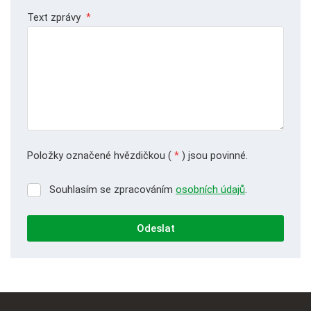
Text zprávy
*
Položky označené hvězdičkou (
*
) jsou povinné.
Souhlasím se zpracováním
osobních údajů
.
Souhlasím
se
zpracováním
Odeslat
osobních
údajů
.
Formulář
se
nepodařilo