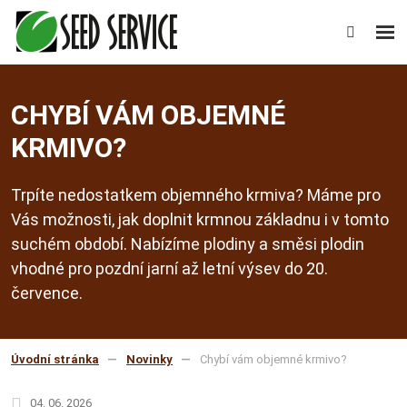
Rozb
Vyhledáv
men
CHYBÍ VÁM OBJEMNÉ
KRMIVO?
Trpíte nedostatkem objemného krmiva? Máme pro
Vás možnosti, jak doplnit krmnou základnu i v tomto
suchém období. Nabízíme plodiny a směsi plodin
vhodné pro pozdní jarní až letní výsev do 20.
července.
Úvodní stránka
Novinky
Chybí vám objemné krmivo?
04. 06. 2026