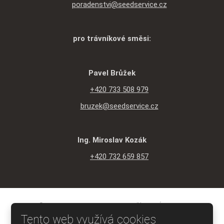
poradenstvi@seedservice.cz
pro trávníkové směsi:
Pavel Brůžek
+420 733 508 979
bruzek@seedservice.cz
Ing. Miroslav Kozák
+420 732 659 857
© 2026 SEED SERVICE s.r.o., vytvořila eBRÁNA s.r.o.
Mapa stránek
|
Podmínky použití
|
Ochrana osobních údajů
Tento web využívá cookies