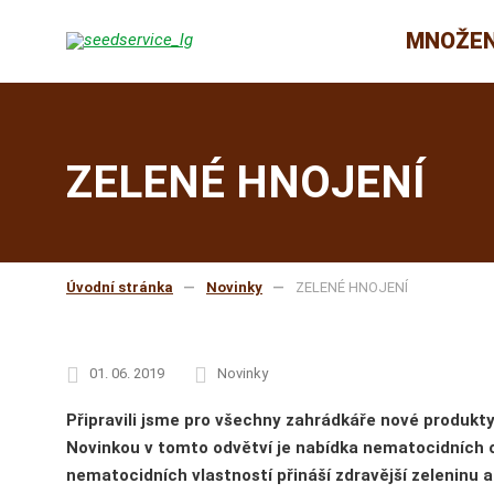
MNOŽEN
ZELENÉ HNOJENÍ
Úvodní stránka
Novinky
ZELENÉ HNOJENÍ
01. 06. 2019
Novinky
Připravili jsme pro všechny zahrádkáře nové produkty
Novinkou v tomto odvětví je nabídka nematocidních od
nematocidních vlastností přináší zdravější zeleninu a 