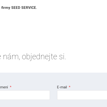
u firmy SEED SERVICE.
 nám, objednejte si.
jmení
*
E-mail
*