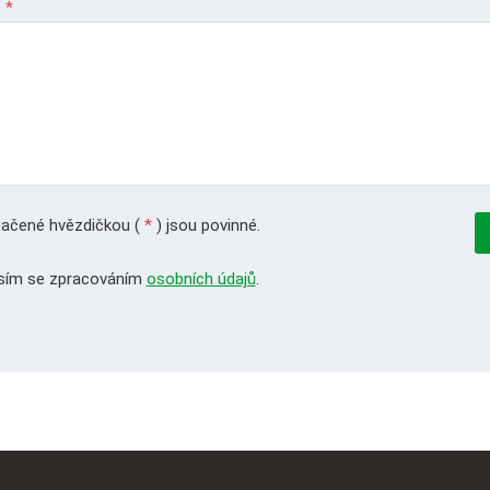
y
*
ačené hvězdičkou (
*
) jsou povinné.
sím se zpracováním
osobních údajů
.
m
ř
ilo
.