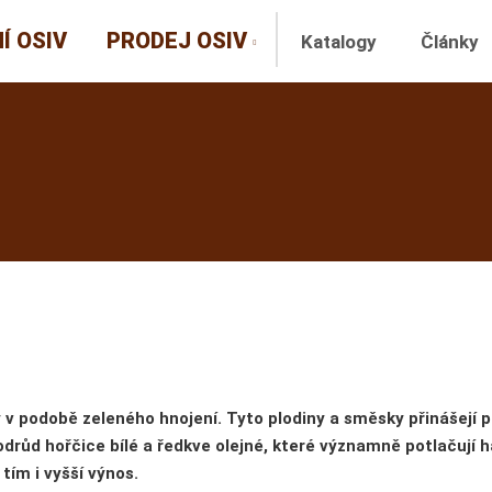
Í OSIV
PRODEJ OSIV
Katalogy
Články
 v podobě zeleného hnojení. Tyto plodiny a směsky přinášejí 
růd hořčice bílé a ředkve olejné, které významně potlačují h
tím i vyšší výnos.