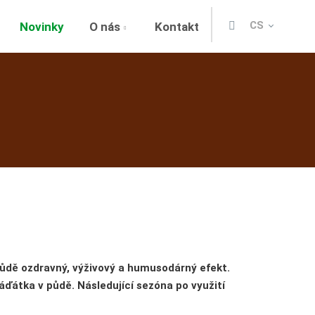
Vyhledávání
CS
Novinky
O nás
Kontakt
půdě ozdravný, výživový a humusodárný efekt.
áďátka v půdě. Následující sezóna po využití