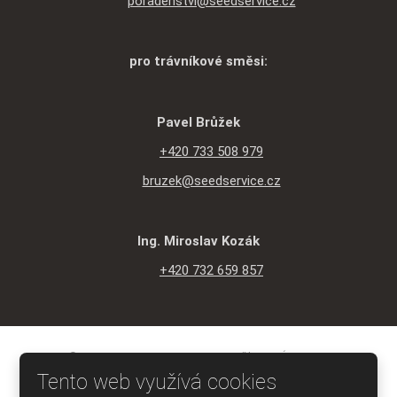
poradenstvi@seedservice.cz
pro trávníkové směsi:
Pavel Brůžek
+420 733 508 979
bruzek@seedservice.cz
Ing. Miroslav Kozák
+420 732 659 857
© 2026 SEED SERVICE s.r.o., vytvořila eBRÁNA s.r.o.
Mapa stránek
|
Podmínky použití
|
Ochrana osobních údajů
Tento web využívá cookies