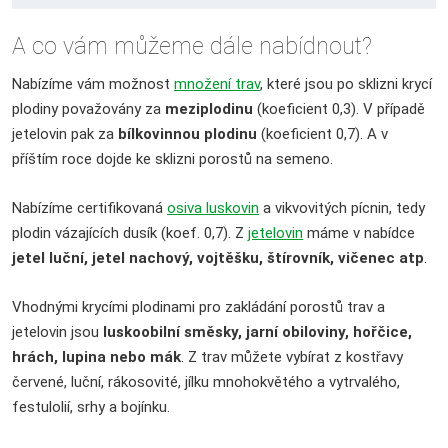
A co vám můžeme dále nabídnout?
Nabízíme vám možnost
množení trav
, které jsou po sklizni krycí
plodiny považovány za
meziplodinu
(koeficient 0,3). V případě
jetelovin pak za
bílkovinnou plodinu
(koeficient 0,7). A v
příštím roce dojde ke sklizni porostů na semeno.
Nabízíme certifikovaná
osiva luskovin
a vikvovitých pícnin, tedy
plodin vázajících dusík (koef. 0,7). Z
jetelovin
máme v nabídce
jetel luční, jetel nachový, vojtěšku, štírovník, vičenec atp
.
Vhodnými krycími plodinami pro zakládání porostů trav a
jetelovin jsou
luskoobilní směsky, jarní obiloviny, hořčice,
hrách, lupina nebo mák
. Z trav můžete vybírat z kostřavy
červené, luční, rákosovité, jílku mnohokvětého a vytrvalého,
festulolií, srhy a bojínku.