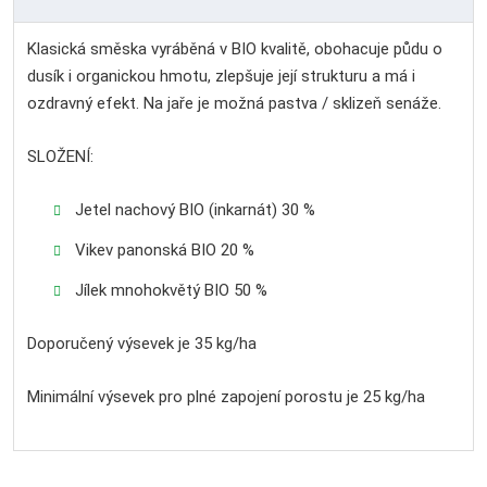
Klasická směska vyráběná v BIO kvalitě, obohacuje půdu o
dusík i organickou hmotu, zlepšuje její strukturu a má i
ozdravný efekt. Na jaře je možná pastva / sklizeň senáže.
SLOŽENÍ:
Jetel nachový BIO (inkarnát) 30 %
Vikev panonská BIO 20 %
Jílek mnohokvětý BIO 50 %
Doporučený výsevek je 35 kg/ha
Minimální výsevek pro plné zapojení porostu je 25 kg/ha