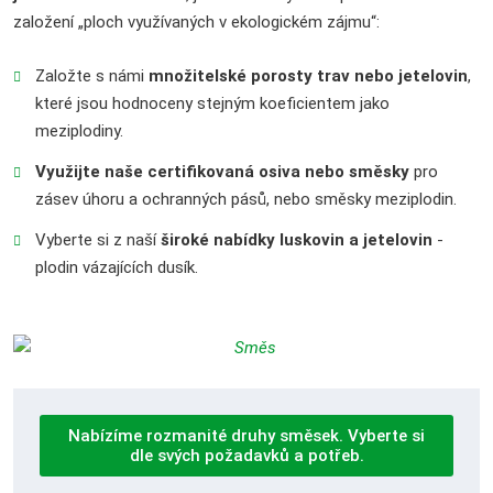
založení „ploch využívaných v ekologickém zájmu“:
Založte s námi
množitelské porosty trav nebo jetelovin
,
které jsou hodnoceny stejným koeficientem jako
meziplodiny.
Využijte naše certifikovaná osiva nebo směsky
pro
zásev úhoru a ochranných pásů, nebo směsky meziplodin.
Vyberte si z naší
široké nabídky luskovin a jetelovin
-
plodin vázajících dusík.
Nabízíme rozmanité druhy směsek. Vyberte si
dle svých požadavků a potřeb.