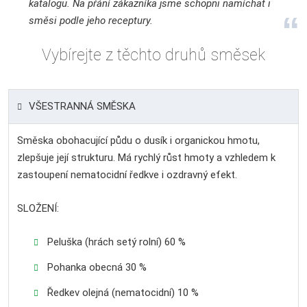
katalogu. Na přání zákazníka jsme schopni namíchat i
směsi podle jeho receptury.
Vybírejte z těchto druhů směsek
VŠESTRANNÁ SMĚSKA
Směska obohacující půdu o dusík i organickou hmotu,
zlepšuje její strukturu. Má rychlý růst hmoty a vzhledem k
zastoupení nematocidní ředkve i ozdravný efekt.
SLOŽENÍ:
Peluška (hrách setý rolní) 60 %
Pohanka obecná 30 %
Ředkev olejná (nematocidní) 10 %