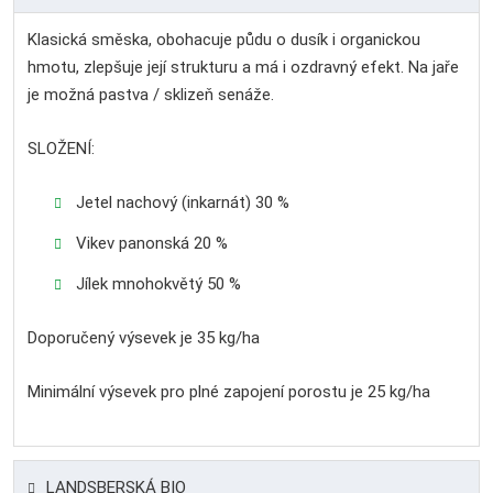
Klasická směska, obohacuje půdu o dusík i organickou
hmotu, zlepšuje její strukturu a má i ozdravný efekt. Na jaře
je možná pastva / sklizeň senáže.
SLOŽENÍ:
Jetel nachový (inkarnát) 30 %
Vikev panonská 20 %
Jílek mnohokvětý 50 %
Doporučený výsevek je 35 kg/ha
Minimální výsevek pro plné zapojení porostu je 25 kg/ha
LANDSBERSKÁ BIO