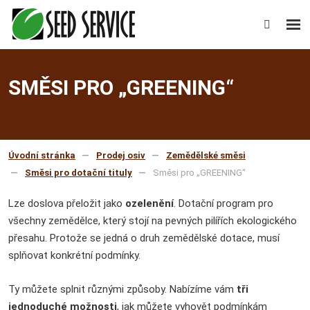
Rozb
Vyhledáv
men
SMĚSI PRO „GREENING“
Úvodní stránka
Prodej osiv
Zemědělské směsi
Směsi pro dotační tituly
Směsi pro „GREENING“
Lze doslova přeložit jako
ozelenění
. Dotační program pro
všechny zemědělce, který stojí na pevných pilířích ekologického
přesahu. Protože se jedná o druh zemědělské dotace, musí
splňovat konkrétní podmínky.
Ty můžete splnit různými způsoby. Nabízíme vám
tři
jednoduché možnosti
, jak můžete vyhovět podmínkám