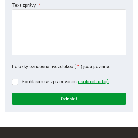
Text zprávy
*
Položky označené hvězdičkou (
*
) jsou povinné.
Souhlasím se zpracováním
osobních údajů
.
Souhlasím
se
zpracováním
Odeslat
osobních
údajů
.
Formulář
se
nepodařilo
odeslat.