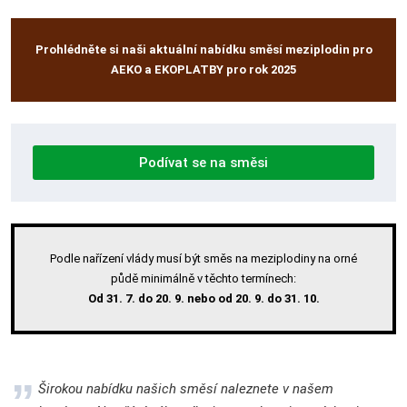
Prohlédněte si naši aktuální nabídku směsí meziplodin pro
AEKO a EKOPLATBY pro rok 2025
Podívat se na směsi
Podle nařízení vlády musí být směs na meziplodiny na orné
půdě minimálně v těchto termínech:
Od 31. 7. do 20. 9. nebo od 20. 9. do 31. 10.
Širokou nabídku našich směsí naleznete v našem