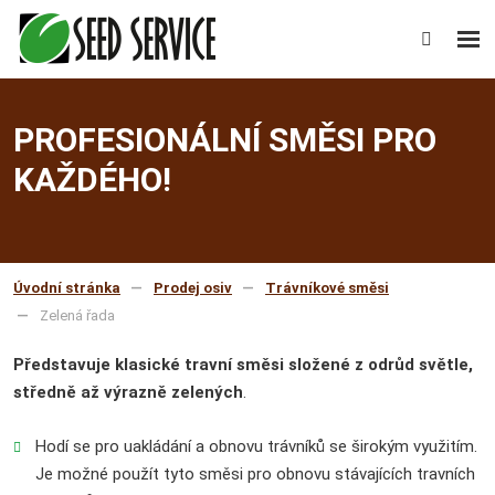
Rozb
Vyhledáv
men
PROFESIONÁLNÍ SMĚSI PRO
KAŽDÉHO!
Úvodní stránka
Prodej osiv
Trávníkové směsi
Zelená řada
Představuje klasické travní směsi složené z odrůd světle,
středně až výrazně zelených
.
Hodí se pro uakládání a obnovu trávníků se širokým využitím.
Je možné použít tyto směsi pro obnovu stávajících travních