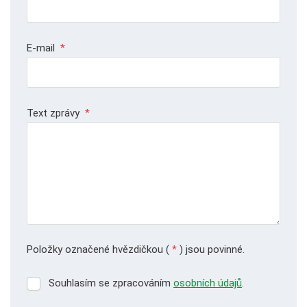
E-mail
*
Text zprávy
*
Položky označené hvězdičkou (
*
) jsou povinné.
Souhlasím se zpracováním
osobních údajů
.
Souhlasím
se