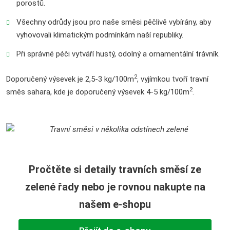
porostů.
Všechny odrůdy jsou pro naše směsi pěčlivě vybírány, aby
vyhovovali klimatickým podmínkám naší republiky.
Při správné péči vytváří hustý, odolný a ornamentální trávník.
2
Doporučený výsevek je 2,5-3 kg/100m
, vyjímkou tvoří travní
2
směs sahara, kde je doporučený výsevek 4-5 kg/100m
.
Pročtěte si detaily travních směsí ze
zelené řady nebo je rovnou nakupte na
našem e-shopu