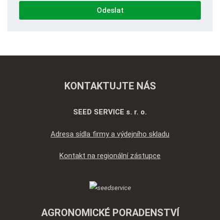
zpracováním
Odeslat
osobních
údajů
.
Formulář
se
nepodařilo
odeslat.
KONTAKTUJTE NÁS
SEED SERVICE s. r. o.
Adresa sídla firmy a výdejního skladu
Kontakt na regionální zástupce
AGRONOMICKÉ PORADENSTVÍ