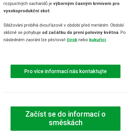
rozpustných sacharidů je
výborným časným krmivem pro
vysokoprodukční skot
.
Silážování probíhá dvoufázově v období před metáním. Období
sklizně se pohybuje
od začátku do první poloviny května
. Po
následném zaorání lze pěstovat
čirok
nebo
kukuřici
.
Pro více informací nás kontaktujte
Začíst se do informací o
směskách