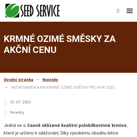
Rozb
Vyhledáv
men
KRMNÉ OZIMÉ SMĚSKY ZA
AKČNÍ CENU
Úvodní stránka
Novinky
AKČNÍ NABÍDKA NA KRMNÉ OZIMÉ SMĚSKY PRO ROK 2023
23. 07. 2023
Novinky
Jedná se o
časně sklízené kvalitní polobílkovinné krmivo
,
které je určeno k silážování. Díky vysokému obsahu lehce