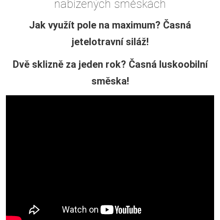
nabízených směskách
Jak využít pole na maximum? Časná
jetelotravní siláž!
Dvě sklizně za jeden rok? Časná luskoobilní
směska!