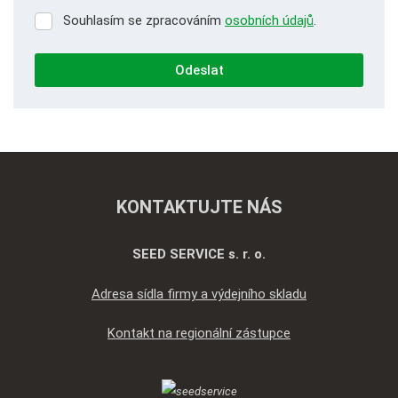
Souhlasím se zpracováním
osobních údajů
.
Souhlasím
se
zpracováním
Odeslat
osobních
údajů
.
Formulář
se
nepodařilo
odeslat.
KONTAKTUJTE NÁS
SEED SERVICE s. r. o.
Adresa sídla firmy a výdejního skladu
Kontakt na regionální zástupce