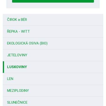
osobných
údajov
.
Formulár
sa
ČIROK a BÉR
nepodarilo
odoslať
ŘEPKA - WITT
EKOLOGICKÁ OSIVA (BIO)
JETELOVINY
LUSKOVINY
LEN
MEZIPLODINY
SLUNEČNICE