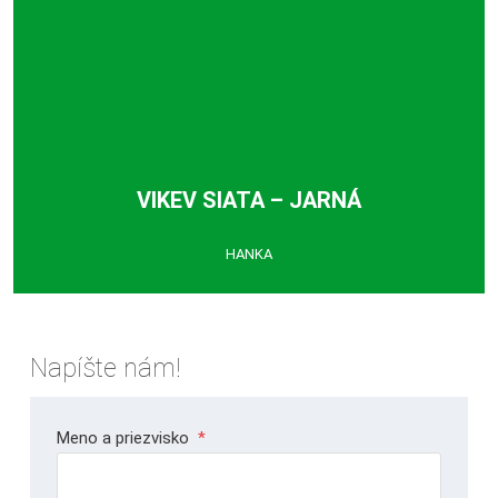
VIKEV SIATA – JARNÁ
HANKA
Napíšte nám!
Meno a priezvisko
*