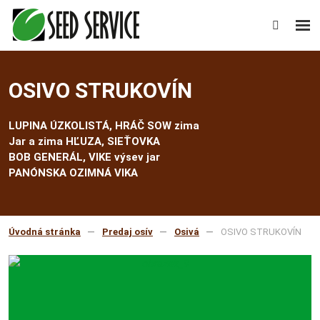
Rozb
Vyhledáv
men
OSIVO STRUKOVÍN
LUPINA ÚZKOLISTÁ, HRÁČ SOW zima
Jar a zima HĽUZA, SIEŤOVKA
BOB GENERÁL, VIKE výsev jar
PANÓNSKA OZIMNÁ VIKA
Úvodná stránka
Predaj osív
Osivá
OSIVO STRUKOVÍN