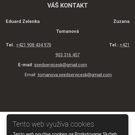
VÁŠ KONTAKT
Eduard Zelenka Zuzana
Tomanová
Tel.
:
+421 908 434 970
Tel.:
+421
903 316 457
E-mail
:
seedservicesk@gmail.com
Email:
tomanova.seedservicesk@gmail.com
© 2026 SEED SERVICE s.r.o., vytvorila eBRÁNA s.r.o.
Tento web využíva cookies
Mapa stránky
|
Podmienky použitia
|
Ochrana osobných údajov
Tento web používa cookies na Poskytovanie Služieb,