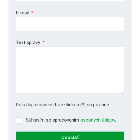
E-mail
*
Text správy
*
Položky označené hviezdičkou (*) sú povinné.
Súhlasím so spracovaním
osobných údajov
.
Súhlasím
so
spracovaním
Odoslať