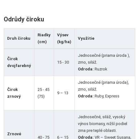
Odrůdy čiroku
Riadky
Výsev
Druh čiroku
Využitie
(cm)
(kg/ha)
Jednosečné (priama úroda ),
Čirok
15 - 30
zrno, siláž.
dvojfarebný
Odroda:
Ruzrok
Jednosečné (priama úroda),
zrno, siláž.
Čirok
25 - 45
9 – 13
Odroda:
Ruby, Express
zrnový
(75)
Jednosečné, siláž, vysoký
výnos biomasy, nižší podiel
zrna pre teplé oblasti.
Zrnové
40 - 75
6 – 15
Odroda:
VR – Sweet Susana,