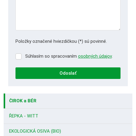
Položky označené hviezdičkou (*) sú povinné.
Súhlasím so spracovaním
osobných údajov
.
Súhlasím
so
spracovaním
Odoslať
osobných
údajov
.
Formulár
sa
ČIROK a BÉR
nepodarilo
odoslať
ŘEPKA - WITT
EKOLOGICKÁ OSIVA (BIO)