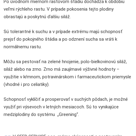
Po úvodnom miernom rastovom štádiu dochádza k obdobiu
veľmi rýchleho rastu. V prípade pokosenia tejto plodiny
obrastajú a poskytnú ďalšiu siláž.
Sú tolerantné k suchu a v prípade extrému majú schopnosť
prejsť do pokojného štádia a po odznení sucha sa vráti k
normálnemu rastu.
Môžu sa pestovať na zelené hnojenie, polo-bielkovinovú siláž,
siláž alebo na zrno. Zrno má zaujímavé výživné hodnoty –
využitie v kŕmnom, potravinárskom i farmaceutickom priemysle
(vhodné i pro celiatiky).
Schopnosť vyklíčiť a prosperovať v suchých pôdach, je možné
využiť pri výsevoch v letných mesiacoch. Sú to vynikajúce
medziplodiny do systému „Greening“.