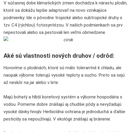
V súčasnej dobe klimatických zmien dochádza k nárastu plodín,
ktoré sa dokážu lepšie adaptovať na novo vznikajúce
podmienky. Ide o pôvodne tropické alebo subtropické druhy s
tzv. C4 (rýchlou) fotosyntézou. V našich podmienkach sa prv
nepestovali alebo sa pestovali len veľmi obmedzene.
Aké sú vlastnosti nových druhov / odrôd:
Hovoríme o plodinách, ktoré sú málo tolerantné k chladu, ale
naopak výborne tolerujú vysoké teploty a sucho. Preto sa sejú
až neskôr na jar alebo v lete.
Majú bohatý a hlbší koreňový systém a výborne hospodária s
vodou. Pomerne dobre znášajú aj chudšie pôdy a nevyžadujú
vysoké dávky hnojív. Herbicídna ochrana je jednoduchá a ďalšie
pesticídy sa nepoužívajú. V ekológii znášajú aj bránenie.