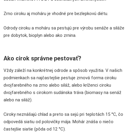
Zrno ciroku aj moháru je vhodné pre bezlepkovú diétu.
Odrody ciroku a moháru sa pestujú pre výrobu senáže a siláže
pre dobytok, bioplyn alebo ako zrnina.
Ako cirok správne pestovať?
Vždy záleží na konkrétnej odrode a spôsob využitia. V našich
podmienkach sa najčastejšie pestuje zrnová forma ciroku
dvojfarebného na zrno alebo siláž, alebo kríženci ciroku
dvojfarebného s cirokom sudánska tráva (biomasy na senáž
alebo na siláž).
Ciroky neznášajú chlad a preto sa sejú pri teplotách 15 °C, čo
odpovedá siatiu od polovičky mája. Mohár znáša o niečo
častejšie siatie (pôda od 12 °C).