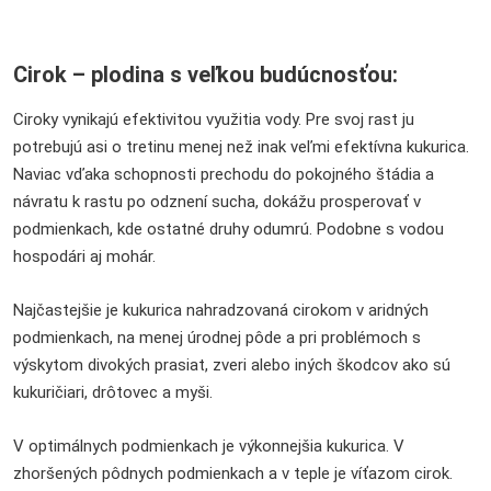
Cirok – plodina s veľkou budúcnosťou:
Ciroky vynikajú efektivitou využitia vody. Pre svoj rast ju
potrebujú asi o tretinu menej než inak veľmi efektívna kukurica.
Naviac vďaka schopnosti prechodu do pokojného štádia a
návratu k rastu po odznení sucha, dokážu prosperovať v
podmienkach, kde ostatné druhy odumrú. Podobne s vodou
hospodári aj mohár.
Najčastejšie je kukurica nahradzovaná cirokom v aridných
podmienkach, na menej úrodnej pôde a pri problémoch s
výskytom divokých prasiat, zveri alebo iných škodcov ako sú
kukuričiari, drôtovec a myši.
V optimálnych podmienkach je výkonnejšia kukurica. V
zhoršených pôdnych podmienkach a v teple je víťazom cirok.