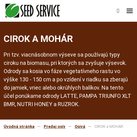
Rozb
Vyhledáv
men
CIROK A MOHÁR
Pri tzv. viacnásobnom výseve sa používajú typy
ciroku na biomasu, pri ktorých sa zvyšuje výsevok.
Odrody sa kosia vo fáze vegetatívneho rastu vo
výške 130 - 150 cm a po vzídení v riadku sa zberajú
do jamiek, vriec alebo okrúhlych balíkov. Na tento
účel ponúkame odrody LATTE, PAMPA TRIUNFO XLT
BMR, NUTRI HONEY a RUZROK.
Úvodná stránka
Predaj osív
Osivá
CIROK a MOHÁR