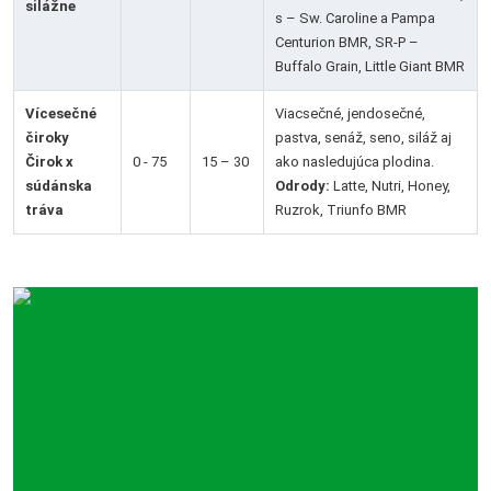
silážne
s – Sw. Caroline a Pampa
Centurion BMR, SR-P –
Buffalo Grain, Little Giant BMR
Vícesečné
Viacsečné, jendosečné,
čiroky
pastva, senáž, seno, siláž aj
Čirok x
0 - 75
15 – 30
ako nasledujúca plodina.
súdánska
Odrody:
Latte, Nutri, Honey,
tráva
Ruzrok, Triunfo BMR