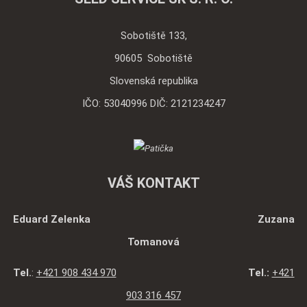
Sobotiště 133,
90605 Sobotiště
Slovenská republika
IČO: 53040996 DIČ: 2121234247
VÁŠ KONTAKT
Eduard Zelenka Zuzana
Tomanová
Tel.
:
+421 908 434 970
Tel.:
+421
903 316 457