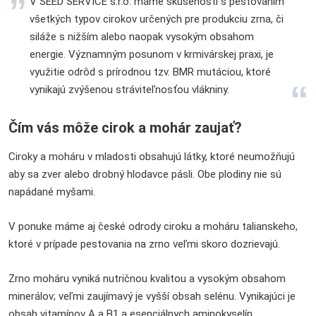
V SEED SERVICE s.r.o. máme skúsenosti s pestovaním
všetkých typov cirokov určených pre produkciu zrna, či
siláže s nižším alebo naopak vysokým obsahom
energie. Významným posunom v krmivárskej praxi, je
využitie odrôd s prírodnou tzv. BMR mutáciou, ktoré
vynikajú zvýšenou stráviteľnosťou vlákniny.
Čím vás môže cirok a mohár zaujať?
Ciroky a moháru v mladosti obsahujú látky, ktoré neumožňujú
aby sa zver alebo drobný hlodavce pásli. Obe plodiny nie sú
napádané myšami.
V ponuke máme aj české odrody ciroku a moháru talianskeho,
ktoré v prípade pestovania na zrno veľmi skoro dozrievajú.
Zrno moháru vyniká nutričnou kvalitou a vysokým obsahom
minerálov; veľmi zaujímavý je vyšší obsah selénu. Vynikajúci je
obsah vitamínov A a B1 a esenciálnych aminokyselín.