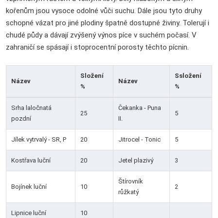
kořenům jsou vysoce odolné vůči suchu. Dále jsou tyto druhy
schopné vázat pro jiné plodiny špatně dostupné živiny. Tolerují i
chudé půdy a dávají zvýšený výnos píce v suchém počasí. V
zahraničí se spásají i stoprocentní porosty těchto pícnin.
Složení
Ssložení
Název
Název
%
%
Srha laločnatá
Čekanka - Puna
25
5
pozdní
II.
Jílek vytrvalý - SR, P
20
Jitrocel - Tonic
5
Kostřava luční
20
Jetel plazivý
3
Štírovník
Bojínek luční
10
2
růžkatý
Lipnice luční
10