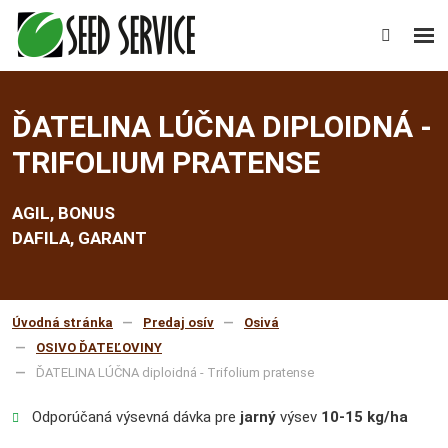
Rozb
Vyhledáv
men
ĎATELINA LÚČNA DIPLOIDNÁ -
TRIFOLIUM PRATENSE
AGIL, BONUS
DAFILA, GARANT
Úvodná stránka
Predaj osív
Osivá
OSIVO ĎATEĽOVINY
ĎATELINA LÚČNA diploidná - Trifolium pratense
Odporúčaná výsevná dávka pre
jarný
výsev
10-15 kg/ha