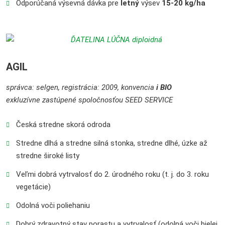
Odporúčaná výsevná dávka pre
letný
výsev
15-20 kg/ha
AGIL
správca: selgen, registrácia: 2009, konvencia
i BIO
exkluzívne zastúpené spoločnosťou SEED SERVICE
Česká stredne skorá odroda
Stredne dlhá a stredne silná stonka, stredne dlhé, úzke až
stredne široké listy
Veľmi dobrá vytrvalosť do 2. úrodného roku (t. j. do 3. roku
vegetácie)
Odolná voči poliehaniu
Dobrý zdravotný stav porastu a vytrvalosť (odolná voči bielej