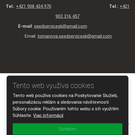
Tel.
:
+421 908 434 970
Tel.:
+421
903 316 457
E-mail
:
seedservicesk@gmail.com
Email:
tomanova.seedservicesk@gmail.com
© 2026 SEED SERVICE s.r.o., vytvorila eBRÁNA s.r.o.
Tento web využíva cookies
Mapa stránky
|
Podmienky použitia
|
Ochrana osobných údajov
Tento web používa cookies na Poskytovanie Služieb,
VYTVORILA
personalizáciu reklám a sledovania návštevnosti
Súbory cookie. Používaním tohto webu s ich využitím
Súhlasíte.
Viac informácií
Tento web je chránený pomocou Google reCAPTCHA, a platia pre neho
Súhlasím
Zásady ochrany osobných údajov
a
zmluvné podmienky