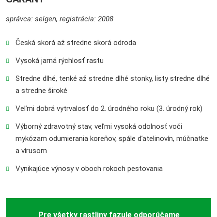
správca: selgen, registrácia: 2008
Česká skorá až stredne skorá odroda
Vysoká jarná rýchlosť rastu
Stredne dlhé, tenké až stredne dlhé stonky, listy stredne dlhé
a stredne široké
Veľmi dobrá vytrvalosť do 2. úrodného roku (3. úrodný rok)
Výborný zdravotný stav, veľmi vysoká odolnosť voči
mykózam odumierania koreňov, spále ďatelinovín, múčnatke
a vírusom
Vynikajúce výnosy v oboch rokoch pestovania
Pre všetky rastliny fazule odporúčame