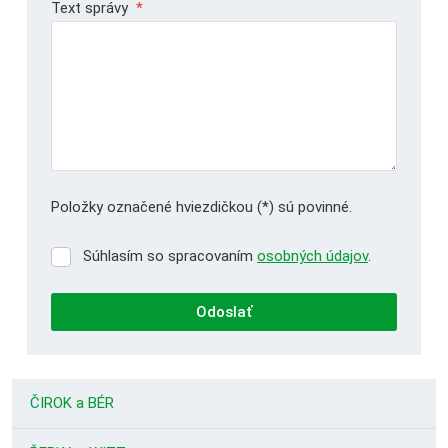
Text správy
*
Položky označené hviezdičkou (*) sú povinné.
Súhlasím so spracovaním
osobných údajov
.
Súhlasím
so
spracovaním
Odoslať
osobných
údajov
.
Formulár
sa
ČIROK a BÉR
nepodarilo
odoslať