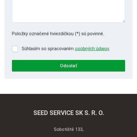
Položky označené hviezdičkou (*) sú povinné.
Súhlasím so spracovaním
osobných údajov
.
Súhlasím
so
spracovaním
Odoslať
osobných
údajov
.
Formulár
sa
nepodarilo
odoslať
SEED SERVICE SK S. R. O.
Sobotiště 133,