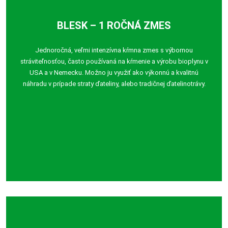
BLESK – 1 ROČNÁ ZMES
Jednoročná, veľmi intenzívna kŕmna zmes s výbornou
stráviteľnosťou, často používaná na kŕmenie a výrobu bioplynu v
USA a v Nemecku. Možno ju využiť ako výkonnú a kvalitnú
náhradu v prípade straty ďateliny, alebo tradičnej ďatelinotrávy.