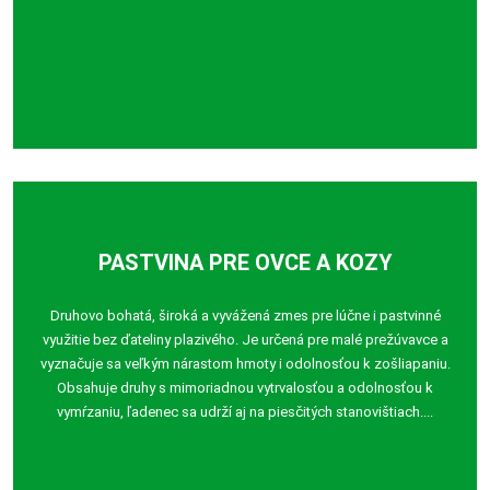
PASTVINA PRE OVCE A KOZY
Druhovo bohatá, široká a vyvážená zmes pre lúčne i pastvinné
využitie bez ďateliny plazivého. Je určená pre malé prežúvavce a
vyznačuje sa veľkým nárastom hmoty i odolnosťou k zošliapaniu.
Obsahuje druhy s mimoriadnou vytrvalosťou a odolnosťou k
vymŕzaniu, ľadenec sa udrží aj na piesčitých stanovištiach....