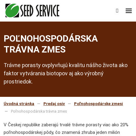
Rozb
Vyhledáv
men
POĽNOHOSPODÁRSKA
TRÁVNA ZMES
Trávne porasty ovplyvňujú kvalitu nášho života ako
faktor vytvárania biotopov aj ako výrobný
prostriedok.
Úvodná stránka
Predaj osív
Poľnohospodárske zmesi
Poľnohospodárska trávna zmes
V Českej republike zaberajú trvalé trávne porasty viac ako 20%
poľnohospodárskej pôdy, čo znamená zhruba jeden milión