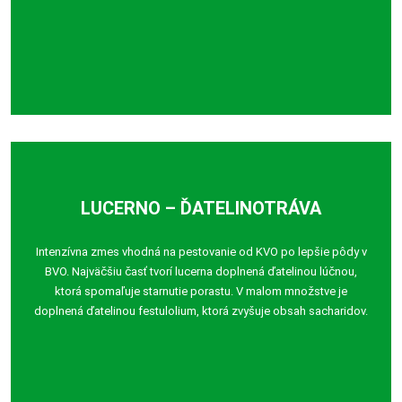
LUCERNO – ĎATELINOTRÁVA
Intenzívna zmes vhodná na pestovanie od KVO po lepšie pôdy v
BVO. Najväčšiu časť tvorí lucerna doplnená ďatelinou lúčnou,
ktorá spomaľuje starnutie porastu. V malom množstve je
doplnená ďatelinou festulolium, ktorá zvyšuje obsah sacharidov.