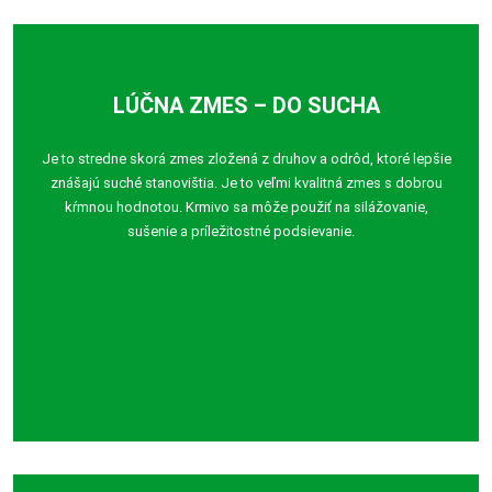
LÚČNA ZMES – DO SUCHA
Je to stredne skorá zmes zložená z druhov a odrôd, ktoré lepšie
znášajú suché stanovištia. Je to veľmi kvalitná zmes s dobrou
kŕmnou hodnotou. Krmivo sa môže použiť na silážovanie,
sušenie a príležitostné podsievanie.