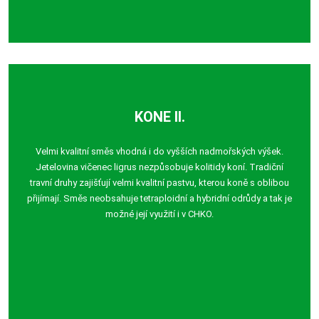
KONE II.
Velmi kvalitní směs vhodná i do vyšších nadmořských výšek.
Jetelovina vičenec ligrus nezpůsobuje kolitidy koní. Tradiční
travní druhy zajišťují velmi kvalitní pastvu, kterou koně s oblibou
přijímají. Směs neobsahuje tetraploidní a hybridní odrůdy a tak je
možné její využití i v CHKO.