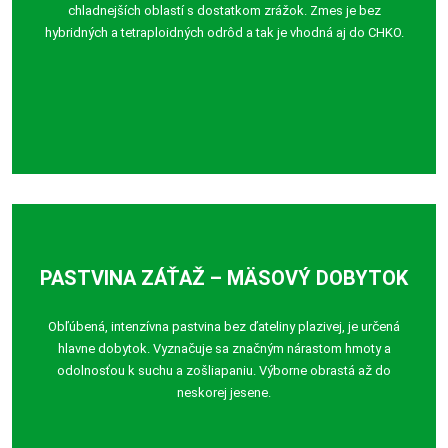
chladnejších oblastí s dostatkom zrážok. Zmes je bez
hybridných a tetraploidných odrôd a tak je vhodná aj do CHKO.
PASTVINA ZÁŤAŽ – MÄSOVÝ DOBYTOK
Obľúbená, intenzívna pastvina bez ďateliny plazivej, je určená
hlavne dobytok. Vyznačuje sa značným nárastom hmoty a
odolnosťou k suchu a zošliapaniu. Výborne obrastá až do
neskorej jesene.