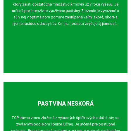
ktorý zaistí dostatočné množstvo krmovín už v roku výsevu. Je
určená pre intenzívne využívané pastviny. Zloženie je vyvážené a
sú v nej v optimálnom pomere zastúpené veľmi skoré, skoré a
rýchlo rastúce odrody tráv. Kŕmnu hodnotu zvyšuje aj jemnosť...
PASTVINA NESKORÁ
TOP trávna zmes zložená z vybraných špičkových odrôd tráv, so
zvýšeným podielom lipnice lúčnej. Je určená pre postupné
spásanie. Porast pomalšie starne a má vysoký obsah sacharidov,