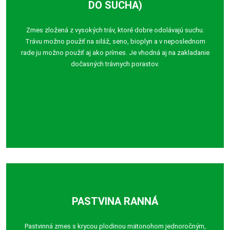
DO SUCHA)
Zmes zložená z vysokých tráv, ktoré dobre odolávajú suchu.
Trávu možno použiť na siláž, seno, bioplyn a v neposlednom
rade ju možno použiť aj ako prímes. Je vhodná aj na zakladanie
dočasných trávnych porastov.
PASTVINA RANNÁ
Pastvinná zmes s krycou plodinou mätonohom jednoročným,