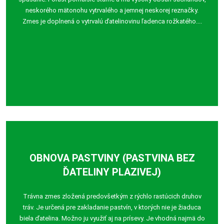
neskorého mätonohu vytrvalého a jemnej neskorej reznačky.
Zmes je doplnená o vytrvalú ďatelinovinu ľadenca rožkatého....
OBNOVA PASTVINY (PASTVINA BEZ
ĎATELINY PLAZIVEJ)
Trávna zmes zložená predovšetkým z rýchlo rastúcich druhov
tráv. Je určená pre zakladanie pastvín, v ktorých nie je žiaduca
biela ďatelina. Možno ju využiť aj na prísevy. Je vhodná najmä do