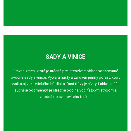
SADY A VINICE
Trávna zmes, ktorá je určená pre intenzívne obhospodarované
ovocné sady a vinice. Vytvára hustý a zároveň jemný porast, ktorý
vyniká aj z estetického hľadiska. Rast trávy je nízky. Ľahko znáša
suchšie podmienky, je stredne odolná voči ťažkým strojom a
vhodná do svahovitého terénu.