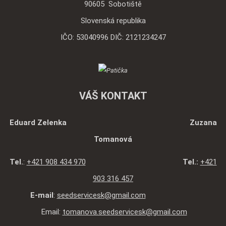
90605 Sobotiště
Slovenská republika
IČO: 53040996 DIČ: 2121234247
VÁŠ KONTAKT
Eduard Zelenka Zuzana
Tomanová
Tel.
:
+421 908 434 970
Tel.:
+421
903 316 457
E-mail
:
seedservicesk@gmail.com
Email:
tomanova.seedservicesk@gmail.com