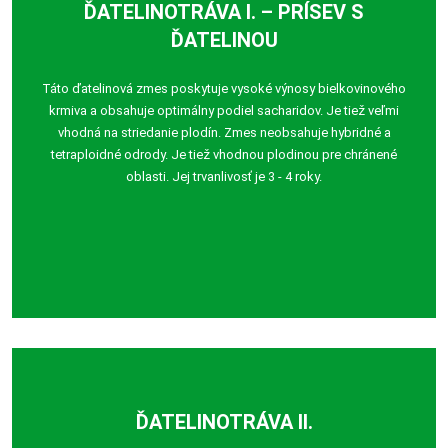
ĎATELINOTRÁVA I. – PRÍSEV S
ĎATELINOU
Táto ďatelinová zmes poskytuje vysoké výnosy bielkovinového
krmiva a obsahuje optimálny podiel sacharidov. Je tiež veľmi
vhodná na striedanie plodín. Zmes neobsahuje hybridné a
tetraploidné odrody. Je tiež vhodnou plodinou pre chránené
oblasti. Jej trvanlivosť je 3 - 4 roky.
ĎATELINOTRÁVA II.