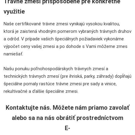
Trávne zmesi prispôsobené pre konkrétne
využitie
Naše certifikované trávne zmesi vynikajú vysokou kvalitou,
ktorá je zaistená vhodným pomerom vybraných trávnych druhov
a odrôd. V prípade vašich špeciálnych požiadaviek vykonáme
výpočet ceny vašej zmesi a po dohode s Vami môžeme zmes
namiešať.
Našu ponuku poľnohospodárskych trávnych zmesí a
technických trávnych zmesí (pre ihriská, parky, záhrady) dopĺňajú
špeciálne pomaly rastúce trávne zmesi pre sady a vinice,
rekultivačné a ďalšie špeciálne zmesi.
Kontaktujte nás. Môžete nám priamo zavolať
alebo sa na nás obrátiť prostredníctvom
E-