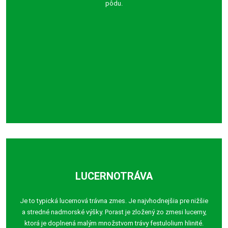
pôdu.
LUCERNOTRÁVA
Je to typická lucernová trávna zmes. Je najvhodnejšia pre nižšie
a stredné nadmorské výšky. Porast je zložený zo zmesi lucerny,
ktorá je doplnená malým množstvom trávy festulolium hlinité.