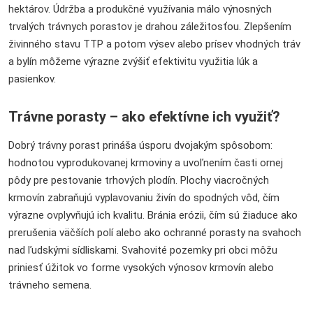
hektárov. Údržba a produkčné využívania málo výnosných
trvalých trávnych porastov je drahou záležitosťou. Zlepšením
živinného stavu TTP a potom výsev alebo prísev vhodných tráv
a bylín môžeme výrazne zvýšiť efektivitu využitia lúk a
pasienkov.
Trávne porasty – ako efektívne ich využiť?
Dobrý trávny porast prináša úsporu dvojakým spôsobom:
hodnotou vyprodukovanej krmoviny a uvoľnením časti ornej
pôdy pre pestovanie trhových plodín. Plochy viacročných
krmovín zabraňujú vyplavovaniu živín do spodných vôd, čím
výrazne ovplyvňujú ich kvalitu. Bránia erózii, čím sú žiaduce ako
prerušenia väčších polí alebo ako ochranné porasty na svahoch
nad ľudskými sídliskami. Svahovité pozemky pri obci môžu
priniesť úžitok vo forme vysokých výnosov krmovín alebo
trávneho semena.