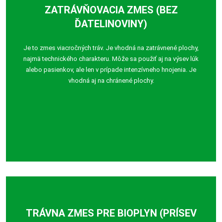
ZATRÁVŇOVACIA ZMES (BEZ
ĎATELINOVINY)
Je to zmes viacročných tráv. Je vhodná na zatrávnené plochy,
najmä technického charakteru. Môže sa použiť aj na výsev lúk
alebo pasienkov, ale len v prípade intenzívneho hnojenia. Je
vhodná aj na chránené plochy.
TRÁVNA ZMES PRE BIOPLYN (PRÍSEV