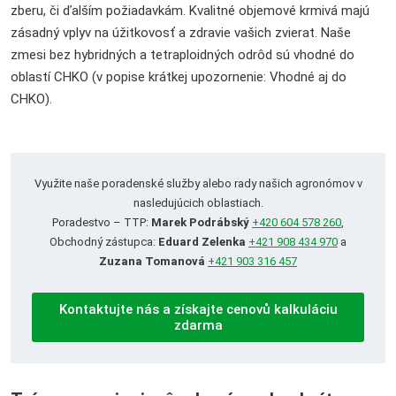
zberu, či ďalším požiadavkám. Kvalitné objemové krmivá majú
zásadný vplyv na úžitkovosť a zdravie vašich zvierat. Naše
zmesi bez hybridných a tetraploidných odrôd sú vhodné do
oblastí CHKO (v popise krátkej upozornenie: Vhodné aj do
CHKO).
Využite naše poradenské služby alebo rady našich agronómov v
nasledujúcich oblastiach.
Poradestvo – TTP:
Marek Podrábský
+420 604 578 260
,
Obchodný zástupca:
Eduard Zelenka
+421 908 434 970
a
Zuzana Tomanová
+421 903 316 457
Kontaktujte nás a získajte cenovů kalkuláciu
zdarma